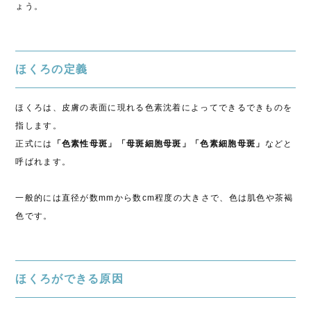
ょう。
ほくろの定義
ほくろは、皮膚の表面に現れる色素沈着によってできるできものを
指します。
正式には
「色素性母斑」「母斑細胞母斑」「色素細胞母斑」
などと
呼ばれます。
一般的には直径が数mmから数cm程度の大きさで、色は肌色や茶褐
色です。
ほくろができる原因