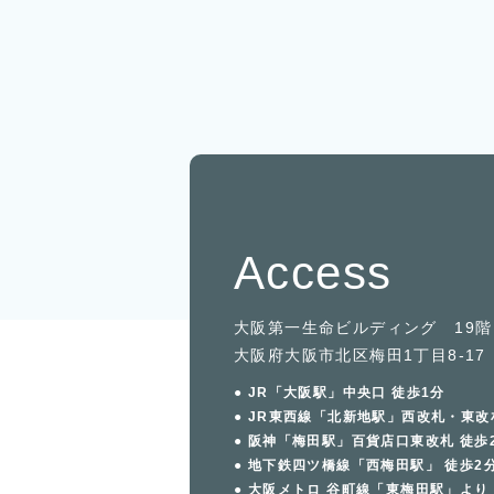
Access
大阪第一生命ビルディング 19階
大阪府大阪市北区梅田1丁目8-17
● JR「大阪駅」中央口 徒歩1分
● JR東西線「北新地駅」西改札・東改
● 阪神「梅田駅」百貨店口東改札 徒歩
● 地下鉄四ツ橋線「西梅田駅」 徒歩2
● 大阪メトロ 谷町線「東梅田駅」より