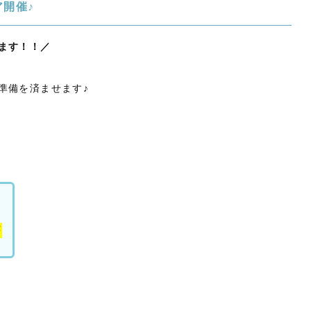
ア開催♪
ます！！／
準備を済ませます♪
F