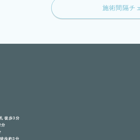
施術間隔チ
札 徒歩3分
2分
分
 徒歩約3分