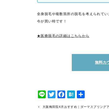
全身脱毛や複数箇所の脱毛を考えられてい
今が買い時です！
★医療脱毛の詳細はこちらから
無料カ
Line
Twitter
Facebook
Hatena
共
有
大阪梅田院4月おすすめ｜ダーマスプリング