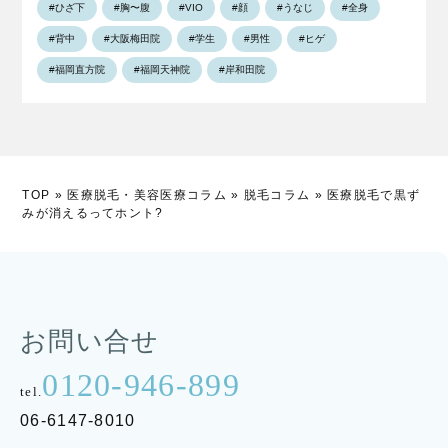
#ひざ下
#胸〜腹
#VIO
#顔
#うなじ
#全身
#背中
#大阪梅田院
#学生
#男性
#ヒゲ
#福岡直方院
#福岡天神院
#岸和田院
TOP
»
医療脱毛・美容医療コラム
»
脱毛コラム
»
医療脱毛で黒ず
みが消えるってホント?
お問い合せ
0120-946-899
tel.
06-6147-8010