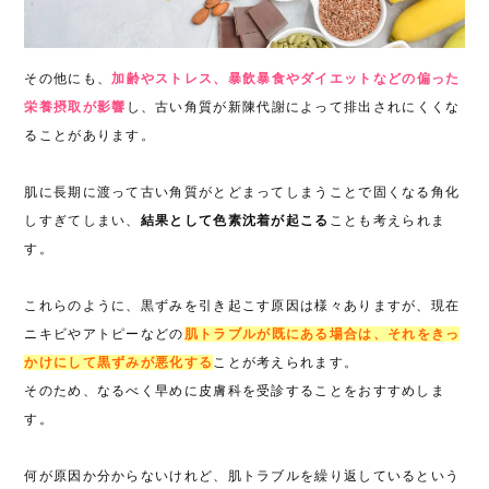
その他にも、
加齢やストレス、暴飲暴食やダイエットなどの偏った
栄養摂取が影響
し、古い角質が新陳代謝によって排出されにくくな
ることがあります。
肌に長期に渡って古い角質がとどまってしまうことで固くなる角化
しすぎてしまい、
結果として色素沈着が起こる
ことも考えられま
す。
これらのように、黒ずみを引き起こす原因は様々ありますが、現在
ニキビやアトピーなどの
肌トラブルが既にある場合は、それをきっ
かけにして黒ずみが悪化する
ことが考えられます。
そのため、なるべく早めに皮膚科を受診することをおすすめしま
す。
何が原因か分からないけれど、肌トラブルを繰り返しているという