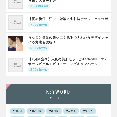
り扱いスタート🎉
1.3kviews
【夏の脇汗・汗ジミ対策に💦】脇ボツラックス注射
700views
うなじと襟足の違いは？脱毛できれいなデザインを
作る方法も説明！
600views
【7月限定🌻】人気の美肌セットが10％OFF！マッ
サージピール＋ピコトーニングキャンペーン
500views
KEYWORD
キーワード
#西宮院
#加古川院
#姫路院
#両わき
#ひじ下