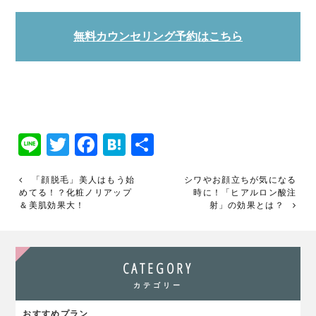
無料カウンセリング予約はこちら
Line
Twitter
Facebook
Hatena
共
有
「顔脱毛」美人はもう始
シワやお顔立ちが気になる
めてる！？化粧ノリアップ
時に！「ヒアルロン酸注
＆美肌効果大！
射」の効果とは？
CATEGORY
カテゴリー
おすすめプラン