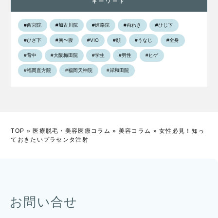
キーワード
#西宮院
#加古川院
#姫路院
#両わき
#ひじ下
#ひざ下
#胸〜腹
#VIO
#顔
#うなじ
#全身
#背中
#大阪梅田院
#学生
#男性
#ヒゲ
#福岡直方院
#福岡天神院
#岸和田院
TOP
»
医療脱毛・美容医療コラム
»
美容コラム
»
女性必見！知っ
ておきたいプラセンタ注射
お問い合せ