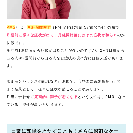
PMS
とは、
月経前症候群
（Pre Menstrual Syndrome）の略で、
月経前に様々な症状が出て、月経開始後にはその症状が和らぐ
のが
特徴です。
生理前1週間頃から症状が出ることが多いのですが、2～3日前から
出る人や2週間前から出る人など症状の現れ方には個人差がありま
す。
ホルモンバランスの乱れなどが原因で、心や体に悪影響を与えてし
まう結果として、様々な症状が起こることがあります。
月経に合わせて
定期的に調子が悪くなる
という女性は、PMSになっ
ている可能性が高いといえます。
日常に支障をきたすことも！さらに深刻なケー