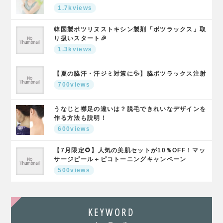
1.7kviews
韓国製ボツリヌストキシン製剤「ボツラックス」取
り扱いスタート🎉
1.3kviews
【夏の脇汗・汗ジミ対策に💦】脇ボツラックス注射
700views
うなじと襟足の違いは？脱毛できれいなデザインを
作る方法も説明！
600views
【7月限定🌻】人気の美肌セットが10％OFF！マッ
サージピール＋ピコトーニングキャンペーン
500views
KEYWORD