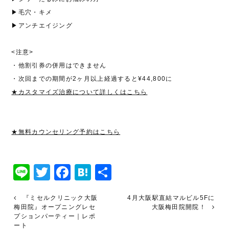
▶毛穴・キメ
▶アンチエイジング
<注意>
・他割引券の併用はできません
・次回までの期間が2ヶ月以上経過すると¥44,800に
★カスタマイズ治療について詳しくはこちら
★無料カウンセリング予約はこちら
Line
Twitter
Facebook
Hatena
共
有
『ミセルクリニック大阪
4月大阪駅直結マルビル5Fに
梅田院』オープニングレセ
大阪梅田院開院！
プションパーティー｜レポ
ート