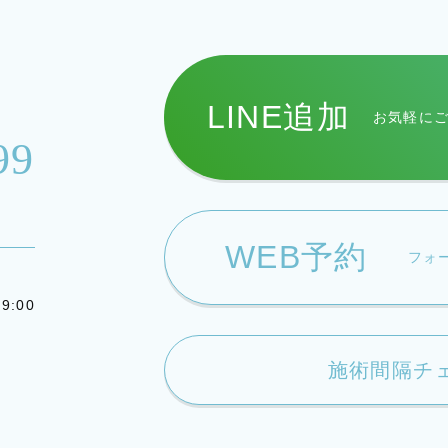
LINE追加
お気軽に
99
WEB予約
フォ
9:00
施術間隔チ