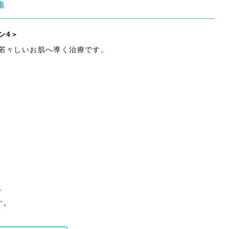
集
ン4＞
若々しいお肌へ導く治療です。
、
す。