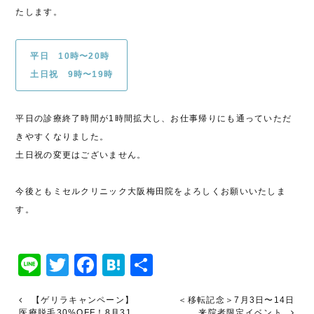
たします。
平日 10時〜20時
土日祝 9時〜19時
平日の診療終了時間が1時間拡大し、お仕事帰りにも通っていただ
きやすくなりました。
土日祝の変更はございません。
今後ともミセルクリニック大阪梅田院をよろしくお願いいたしま
す。
Line
Twitter
Facebook
Hatena
共
有
【ゲリラキャンペーン】
＜移転記念＞7月3日〜14日
医療脱毛30%OFF！8月31
来院者限定イベント