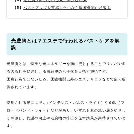
【4】
光豊胸が向いている人・向かない人
【5】
バストアップを実感したいなら医療機関に相談を
光豊胸とは？エステで行われるバストケアを解
説
光豊胸とは、特殊な光エネルギーを胸に照射することでリンパや血
流の流れを促進し、脂肪細胞の活性化を目指す施術です。
医療行為ではないため、医療機関以外のエステサロンなどで広く提
供されています。
使用される光にはIPL（インテンス・パルス・ライト）やBBL（ブ
ロードバンド・ライト）などがあり、いずれも肌の浅い層をやさし
く刺激し、代謝の向上や老廃物の排出を促す効果が期待されていま
す。