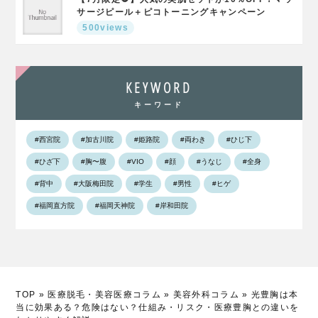
サージピール＋ピコトーニングキャンペーン
500views
KEYWORD
キーワード
#西宮院
#加古川院
#姫路院
#両わき
#ひじ下
#ひざ下
#胸〜腹
#VIO
#顔
#うなじ
#全身
#背中
#大阪梅田院
#学生
#男性
#ヒゲ
#福岡直方院
#福岡天神院
#岸和田院
TOP
»
医療脱毛・美容医療コラム
»
美容外科コラム
»
光豊胸は本
当に効果ある？危険はない？仕組み・リスク・医療豊胸との違いを