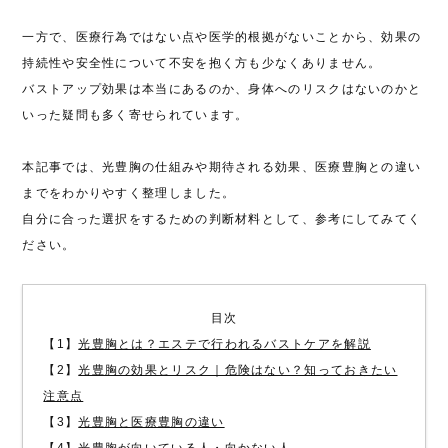
一方で、医療行為ではない点や医学的根拠がないことから、効果の
持続性や安全性について不安を抱く方も少なくありません。
バストアップ効果は本当にあるのか、身体へのリスクはないのかと
いった疑問も多く寄せられています。
本記事では、光豊胸の仕組みや期待される効果、医療豊胸との違い
までをわかりやすく整理しました。
自分に合った選択をするための判断材料として、参考にしてみてく
ださい。
目次
【1】
光豊胸とは？エステで行われるバストケアを解説
【2】
光豊胸の効果とリスク｜危険はない？知っておきたい
注意点
【3】
光豊胸と医療豊胸の違い