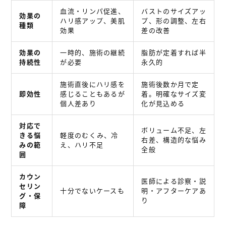
血流・リンパ促進、
バストのサイズアッ
効果の
ハリ感アップ、美肌
プ、形の調整、左右
種類
効果
差の改善
効果の
一時的、施術の継続
脂肪が定着すれば半
持続性
が必要
永久的
施術直後にハリ感を
施術後数か月で定
即効性
感じることもあるが
着。明確なサイズ変
個人差あり
化が見込める
対応で
ボリューム不足、左
きる悩
軽度のむくみ、冷
右差、構造的な悩み
みの範
え、ハリ不足
全般
囲
カウン
医師による診察・説
セリン
十分でないケースも
明・アフターケアあ
グ・保
り
障