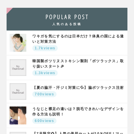
POPULAR POST
人気のある投稿
ワキガを気にするのは日本だけ？体臭の国による違
いと対策方法
1.7kviews
韓国製ボツリヌストキシン製剤「ボツラックス」取
り扱いスタート🎉
1.3kviews
【夏の脇汗・汗ジミ対策に💦】脇ボツラックス注射
700views
うなじと襟足の違いは？脱毛できれいなデザインを
作る方法も説明！
600views
【7月限定🌻】人気の美肌セットが10％OFF！マッ