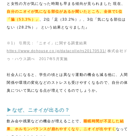
と女性の方が気になった時期も早まる傾向が見られました 現在、
自分のニオイが気になる部位があるか聞いたところ、全体で1位
「脇（53.3%）」
、2位「足（33.2%）」、3位「気になる部位は
ない（28.2%）」 という結果となりました』
※1） 引用元：「ニオイ」に関する調査結果
https://www.dohouse.co.jp/datacolle/rs20170531/
株式会社ド
ゥ・ハウス調べ 2017年5月実施
社会人になると、学生の頃とは異なり運動の機会も減る他に、人間
関係や環境の変化などのストレスも受けやすくなるので、自分の体
臭について気になる点が増えてくるのでしょうか。
▶なぜ、ニオイが出るの？
飲み会や残業などの機会が増えることで、
睡眠時間が不足した結
果、ホルモンバランスが崩れやすくなり、ニオイが出やすく
なって