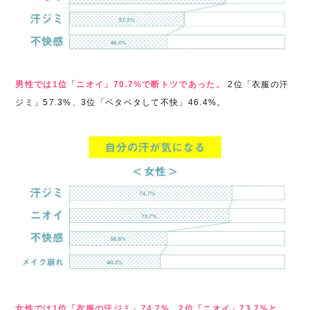
男性では1位「ニオイ」70.7%で断トツであった。
2位「衣服の汗
ジミ」57.3%、3位「ベタベタして不快」46.4%。
女性では1位「衣服の汗ジミ」74.7%、2位「ニオイ」73.7%と、