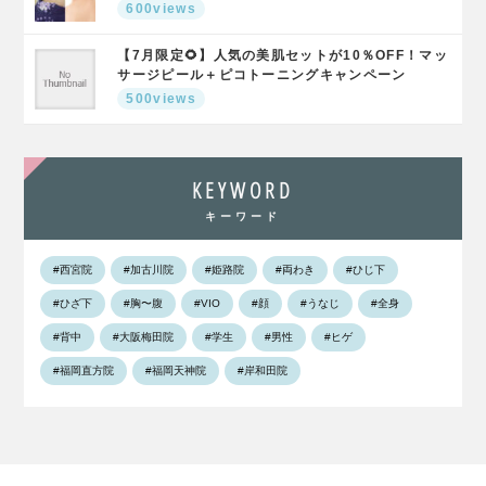
600views
【7月限定🌻】人気の美肌セットが10％OFF！マッ
サージピール＋ピコトーニングキャンペーン
500views
KEYWORD
キーワード
#西宮院
#加古川院
#姫路院
#両わき
#ひじ下
#ひざ下
#胸〜腹
#VIO
#顔
#うなじ
#全身
#背中
#大阪梅田院
#学生
#男性
#ヒゲ
#福岡直方院
#福岡天神院
#岸和田院