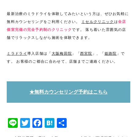
最新治療のミラドライを体験してみたいという方は、ぜひお気軽に
無料カウンセリングをご利用ください。
ミセルクリニック
は
全店
個室完備の完全予約制のクリニック
です。 落ち着いた雰囲気の店
舗でリラックスしながら施術を体験できます。
ミラドライ
導入店舗は「
大阪梅田院
」「
西宮院
」、「
姫路院
」で
す。 お客様のご都合に合わせて、店舗までご連絡ください。
★無料カウンセリング予約はこちら
Line
Twitter
Facebook
Hatena
共
有