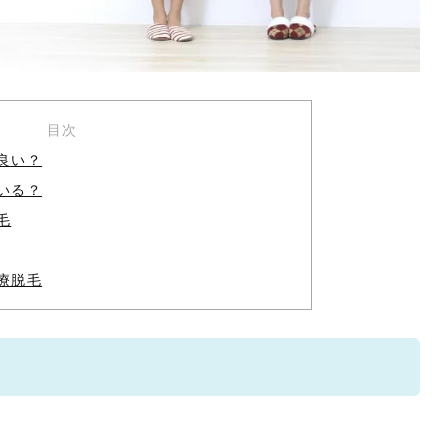
目次
良い？
いる？
毛
療脱毛