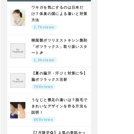
ワキガを気にするのは日本だ
け？体臭の国による違いと対策
方法
1.7kviews
韓国製ボツリヌストキシン製剤
「ボツラックス」取り扱いスタ
ート🎉
1.3kviews
【夏の脇汗・汗ジミ対策に💦】
脇ボツラックス注射
700views
うなじと襟足の違いは？脱毛で
きれいなデザインを作る方法も
説明！
600views
【7月限定🌻】人気の美肌セッ