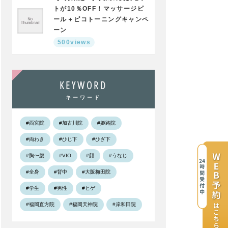
トが10％OFF！マッサージピ
ール＋ピコトーニングキャンペ
ーン
500views
KEYWORD
キーワード
#西宮院
#加古川院
#姫路院
#両わき
#ひじ下
#ひざ下
#胸〜腹
#VIO
#顔
#うなじ
#全身
#背中
#大阪梅田院
#学生
#男性
#ヒゲ
#福岡直方院
#福岡天神院
#岸和田院