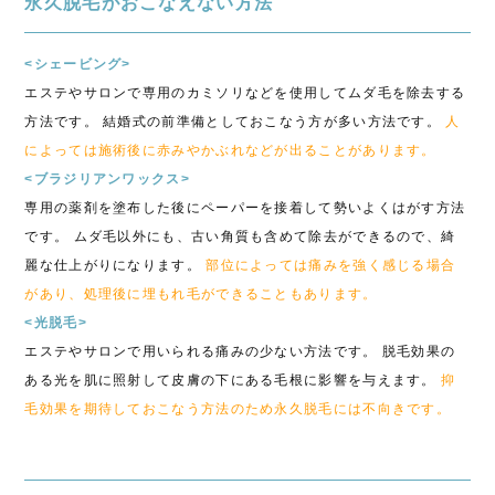
永久脱毛がおこなえない方法
<シェービング>
エステやサロンで専用のカミソリなどを使用してムダ毛を除去する
方法です。 結婚式の前準備としておこなう方が多い方法です。
人
によっては施術後に赤みやかぶれなどが出ることがあります。
<ブラジリアンワックス>
専用の薬剤を塗布した後にペーパーを接着して勢いよくはがす方法
です。 ムダ毛以外にも、古い角質も含めて除去ができるので、綺
麗な仕上がりになります。
部位によっては痛みを強く感じる場合
があり、処理後に埋もれ毛ができることもあります。
<光脱毛>
エステやサロンで用いられる痛みの少ない方法です。 脱毛効果の
ある光を肌に照射して皮膚の下にある毛根に影響を与えます。
抑
毛効果を期待しておこなう方法のため永久脱毛には不向きです。