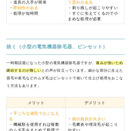
・道具の入手が簡単
う恐れがある
・
即効性がある
・剃り残しが起こりやすい
・処理が短時間
・すぐに生えてくるので小
まめな処理が必要
抜く（小型の電気機器除毛器、ピンセット）
一時期話題になった小型の電気機器除毛器ですが、
痛みが強いため
継続するのが難しい
との声が目立っています。細かな部分に生えた
眉毛や産毛などのムダ毛はピンセットで抜いて仕上げ処理をおこな
う方法もあります。
メリット
デメリット
・
手ごろな値段でおこなえ
る
・
肌の負担が大きい
・機械類を使用すれば複数
・毛嚢炎や埋没毛が起こり
のムダ毛をまとめて処理で
やすい