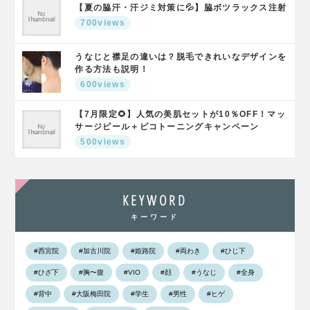
【夏の脇汗・汗ジミ対策に💦】脇ボツラックス注射
700views
うなじと襟足の違いは？脱毛できれいなデザインを
作る方法も説明！
600views
【7月限定🌻】人気の美肌セットが10％OFF！マッ
サージピール＋ピコトーニングキャンペーン
500views
KEYWORD
キーワード
#西宮院
#加古川院
#姫路院
#両わき
#ひじ下
#ひざ下
#胸〜腹
#VIO
#顔
#うなじ
#全身
#背中
#大阪梅田院
#学生
#男性
#ヒゲ