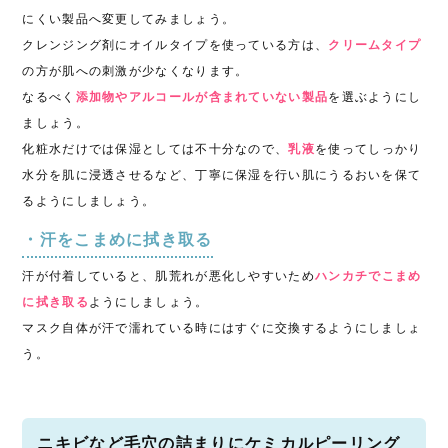
にくい製品へ変更してみましょう。
クレンジング剤にオイルタイプを使っている方は、
クリームタイプ
の方が肌への刺激が少なくなります。
なるべく
添加物やアルコールが含まれていない製品
を選ぶようにし
ましょう。
化粧水だけでは保湿としては不十分なので、
乳液
を使ってしっかり
水分を肌に浸透させるなど、丁寧に保湿を行い肌にうるおいを保て
るようにしましょう。
・汗をこまめに拭き取る
汗が付着していると、肌荒れが悪化しやすいため
ハンカチでこまめ
に拭き取る
ようにしましょう。
マスク自体が汗で濡れている時にはすぐに交換するようにしましょ
う。
ニキビなど毛穴の詰まりにケミカルピーリング