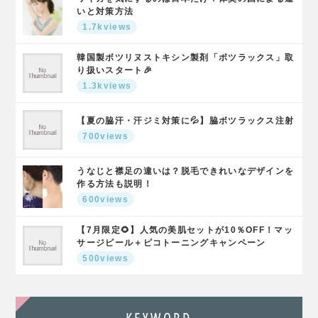
いと対策方法
1.7kviews
韓国製ボツリヌストキシン製剤「ボツラックス」取
り扱いスタート🎉
1.3kviews
【夏の脇汗・汗ジミ対策に💦】脇ボツラックス注射
700views
うなじと襟足の違いは？脱毛できれいなデザインを
作る方法も説明！
600views
【7月限定🌻】人気の美肌セットが10％OFF！マッ
サージピール＋ピコトーニングキャンペーン
500views