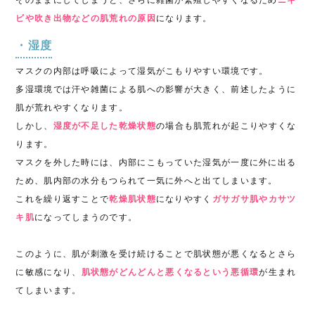
そのままにしてしまうと、さらに雑菌が繁殖しやすくなるため
ニキ
ビや吹き出物などの肌荒れの原因
になります。
・湿度
マスクの内部は呼吸によって湿気がこもりやすい環境です。
多湿環境では汗や雑菌による肌への影響が大きく、前述したように
肌が荒れやすくなります。
しかし、
湿度が不足した乾燥状態
の場合も肌荒れが起こりやすくな
ります。
マスクを外した時には、内部にこもっていた湿気が一度に外に出る
ため、肌内部の水分もつられて一気に外へと出てしまいます。
これを繰り返すことで
乾燥肌状態
になりやすく
ガサガサ肌やカサツ
キ肌
になってしまうのです。
このように、肌が刺激を受け続けることで肌状態が悪くなるとさら
に敏感になり、
肌状態がどんどんと悪くなるという悪循環
が生まれ
てしまいます。