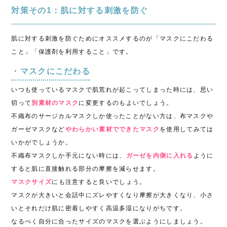
対策その1：肌に対する刺激を防ぐ
肌に対する刺激を防ぐためにオススメするのが「マスクにこだわる
こと」「保護剤を利用すること」です。
・マスクにこだわる
いつも使っているマスクで肌荒れが起こってしまった時には、思い
切って
別素材のマスク
に変更するのもよいでしょう。
不織布のサージカルマスクしか使ったことがない方は、布マスクや
ガーゼマスクなど
やわらかい素材でできたマスク
を使用してみては
いかがでしょうか。
不織布マスクしか手元にない時には、
ガーゼを内側に入れる
ように
すると肌に直接触れる部分の摩擦を減らせます。
マスクサイズ
にも注意すると良いでしょう。
マスクが大きいと会話中にズレやすくなり摩擦が大きくなり、小さ
いとそれだけ肌に密着しやすく高温多湿になりがちです。
なるべく自分に合ったサイズのマスクを選ぶようにしましょう。