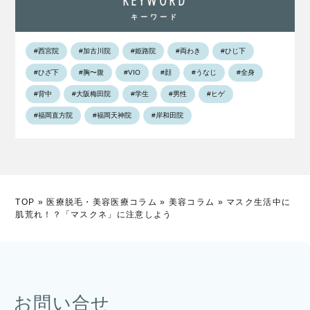
KEYWORD
キーワード
#西宮院
#加古川院
#姫路院
#両わき
#ひじ下
#ひざ下
#胸〜腹
#VIO
#顔
#うなじ
#全身
#背中
#大阪梅田院
#学生
#男性
#ヒゲ
#福岡直方院
#福岡天神院
#岸和田院
TOP
»
医療脱毛・美容医療コラム
»
美容コラム
»
マスク生活中に
肌荒れ！？「マスクネ」に注意しよう
お問い合せ