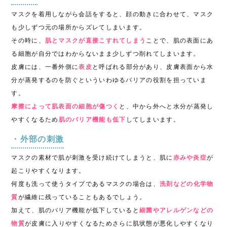
マスクを着用しながら会話をすると、顔の動きに合わせて、マスク
も少しずつ元の場所からズレてしまいます。
その時に、
肌とマスクが直接こすれてしまう
ことで、肌の表面にあ
る細胞が自分ではわからないまま少しずつ削れてしまいます。
皮膚には、一番外側に
表皮
と呼ばれる部分があり、皮膚表面から水
分が蒸発するのを防ぐといういわゆるバリアの役割を担っていま
す。
摩擦によって肌表面の細胞が傷つく
と、中から外へと水分が蒸発し
やすくなるため
肌のバリア機能も低下
してしまいます。
・外部の刺激
マスクの素材で肌が刺激を受け続けてしまうと、肌に
赤みや炎症
が
起こりやすくなります。
何度も洗って使うタイプであるマスクの場合は、
洗剤などの化学物
質
が繊維に残っていることもあるでしょう。
加えて、肌のバリア機能が低下していると
細菌やアレルゲンなどの
物質
が皮膚に入りやすくなるためさらに肌状態が悪化しやすくなり