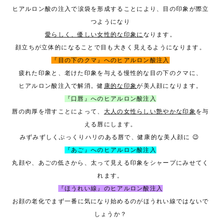
ヒアルロン酸の注入で涙袋を形成することにより、目の印象が際立
つようになり
愛らしく、優しい女性的な印象に
なります。
顔立ちが立体的になることで目も大きく見えるようになります。
『目の下のクマ』へのヒアルロン酸注入
疲れた印象と、老けた印象を与える慢性的な目の下のクマに、
ヒアルロン酸注入で解消。健
康的な印象
が美人顔になります。
『口唇』へのヒアルロン酸注入
唇の肉厚を増すことによって、
大人の女性らしい艶やかな印象
を与
える唇にします。
みずみずしくぷっくりハリのある唇で、健康的な美人顔に 😉
『あご』へのヒアルロン酸注入
丸顔や、あごの低さから、太って見える印象をシャープにみせてく
れます。
『ほうれい線』のヒアルロン酸注入
お顔の老化でまず一番に気になり始めるのがほうれい線ではないで
しょうか？