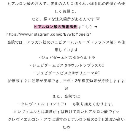
ヒアルロン酸の注入で、老化の入り口ほうれい線を肌の内側から優
しく綺麗に。
など、様々な注入箇所があるんです 💡
ヒアルロン酸の施術風景
はこちら ➡
https://www.instagram.com/p/BywfpY6gej2/
当院では、アラガン社のジュビダームシリーズ（フランス製）を使
用しています
・ジュビダームビスタ®ウルトラ
・ジュビダームビスタ®ウルトラプラスXC
・ジュビダームビスタ®ボリューマXC
治療後すぐに効果が実感でき、半年～2年程度効果が持続しますよ
😛
また、当院では
・クレヴィエル（コントア） も取り揃えております。
クレヴィエルとは濃度がずば抜けて高いヒアルロン酸です✨
クレヴィエルコントアでは通常のヒアルロン酸の2倍も濃度が高い
ため