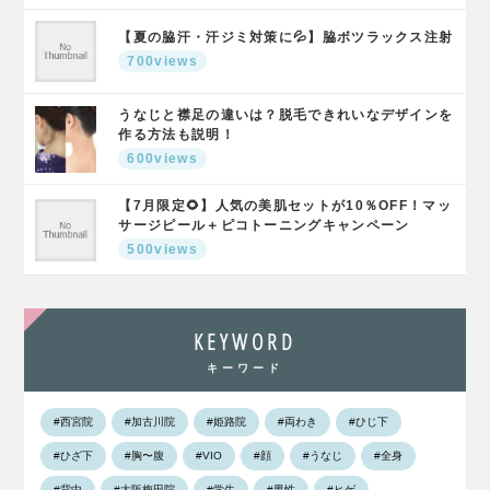
【夏の脇汗・汗ジミ対策に💦】脇ボツラックス注射
700views
うなじと襟足の違いは？脱毛できれいなデザインを
作る方法も説明！
600views
【7月限定🌻】人気の美肌セットが10％OFF！マッ
サージピール＋ピコトーニングキャンペーン
500views
KEYWORD
キーワード
#西宮院
#加古川院
#姫路院
#両わき
#ひじ下
#ひざ下
#胸〜腹
#VIO
#顔
#うなじ
#全身
#背中
#大阪梅田院
#学生
#男性
#ヒゲ