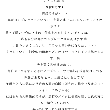
こんにちは 😛
受付Hです🎵
突然ですが・・・
鼻がコンプレックスという方、意外と多いんじゃないでしょうか
🙄 ？？
鼻って顔の中心にあるので印象を左右しやすいですよね。
私も自分の鼻にコンプレックスがあります 😥
小鼻を小さくしたいし、スラっと高い鼻になりたい・・・
丸々していて、顔全体の印象がどこかぼや～っとしている気がしま
す。笑
鼻を高く見せるために、
毎日メイクをするときにノーズシャドウで鼻筋を描き続けるのも
限界があるなぁ～、と感じたりもして 🙁
年齢とともに気になり始める顔の凸凹（ほうれい線やマリオネット
ライン、こめかみ等）
にはもちろん効果的ですが、流行やメイクに敏感な若い世代の方に
もご紹介したいのが
鼻へのヒアルロン酸注射です💛