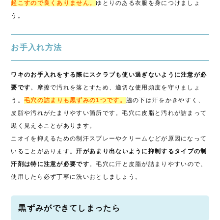
起こすので良くありません。
ゆとりのある衣服を身につけましょ
う。
お手入れ方法
ワキのお手入れをする際にスクラブも使い過ぎないように注意が必
要です
。摩擦で汚れを落とすため、適切な使用頻度を守りましょ
う。
毛穴の詰まりも黒ずみの1つです。
脇の下は汗をかきやすく、
皮脂や汚れがたまりやすい箇所です。毛穴に皮脂と汚れが詰まって
黒く見えることがあります。
ニオイを抑えるための制汗スプレーやクリームなどが原因になって
いることがあります。
汗があまり出ないように抑制するタイプの制
汗剤は特に注意が必要です
。毛穴に汗と皮脂が詰まりやすいので、
使用したら必ず丁寧に洗いおとしましょう。
黒ずみができてしまったら