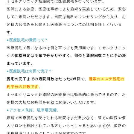
ミセルクリニック姫路院
では医療脱毛を行っています。
医師による診療、医療従事者により施術を実施しているため、安心
してご来院いただけます。当院は無料カウンセリングから入り、お
客様のお悩みをお聞きし
医療脱毛
についての説明を詳しく行いま
す。
●医療脱毛の費用って?
医療脱毛で気になるのは何と言っても費用面です。ミセルクリニッ
クの
価格設定は明確で分かりやすく、部位と通院回数ごとに予め決
まっています。
●医療脱毛は何回で完了?
脱毛の完了までの通院回数はたったの5回
で、
通常のエステ脱毛の
約半分の回数です
。
ミセルクリニック姫路院の医療脱毛は効果的に脱毛できるので、お
客様の大切なお時間を有効にお使いいただけます。
●アクセス良好。駐車場完備。
姫路で医療脱毛を受けられる医院はまだ数少なく、遠方の医院や個
人サロンを検討されている方もいらっしゃると思いますが、姫路の
医療脱毛はミセルクリニックがおすすめです。