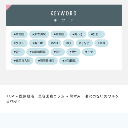
KEYWORD
キーワード
#西宮院
#加古川院
#姫路院
#両わき
#ひじ下
#ひざ下
#胸〜腹
#VIO
#顔
#うなじ
#全身
#背中
#大阪梅田院
#学生
#男性
#ヒゲ
#福岡直方院
#福岡天神院
#岸和田院
TOP
»
医療脱毛・美容医療コラム
»
黒ずみ・毛穴のない美ワキを
目指そう