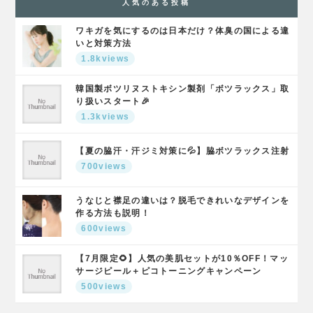
人気のある投稿
ワキガを気にするのは日本だけ？体臭の国による違
いと対策方法
1.8kviews
韓国製ボツリヌストキシン製剤「ボツラックス」取
り扱いスタート🎉
1.3kviews
【夏の脇汗・汗ジミ対策に💦】脇ボツラックス注射
700views
うなじと襟足の違いは？脱毛できれいなデザインを
作る方法も説明！
600views
【7月限定🌻】人気の美肌セットが10％OFF！マッ
サージピール＋ピコトーニングキャンペーン
500views