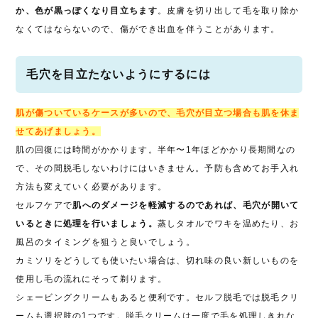
か、色が黒っぽくなり目立ちます
。皮膚を切り出して毛を取り除か
なくてはならないので、傷ができ出血を伴うことがあります。
毛穴を目立たないようにするには
肌が傷ついているケースが多いので、毛穴が目立つ場合も肌を休ま
せてあげましょう。
肌の回復には時間がかかります。半年〜1年ほどかかり長期間なの
で、その間脱毛しないわけにはいきません。予防も含めてお手入れ
方法も変えていく必要があります。
セルフケアで
肌へのダメージを軽減するのであれば、毛穴が開いて
いるときに処理を行いましょう。
蒸しタオルでワキを温めたり、お
風呂のタイミングを狙うと良いでしょう。
カミソリをどうしても使いたい場合は、切れ味の良い新しいものを
使用し毛の流れにそって剃ります。
シェービングクリームもあると便利です。セルフ脱毛では脱毛クリ
ームも選択肢の1つです。脱毛クリームは一度で毛を処理しきれな